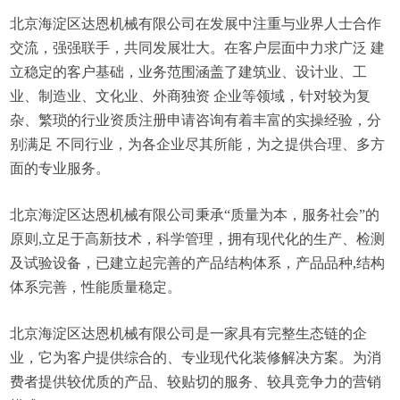
北京海淀区达恩机械有限公司在发展中注重与业界人士合作
交流，强强联手，共同发展壮大。在客户层面中力求广泛 建
立稳定的客户基础，业务范围涵盖了建筑业、设计业、工
业、制造业、文化业、外商独资 企业等领域，针对较为复
杂、繁琐的行业资质注册申请咨询有着丰富的实操经验，分
别满足 不同行业，为各企业尽其所能，为之提供合理、多方
面的专业服务。
北京海淀区达恩机械有限公司秉承“质量为本，服务社会”的
原则,立足于高新技术，科学管理，拥有现代化的生产、检测
及试验设备，已建立起完善的产品结构体系，产品品种,结构
体系完善，性能质量稳定。
北京海淀区达恩机械有限公司是一家具有完整生态链的企
业，它为客户提供综合的、专业现代化装修解决方案。为消
费者提供较优质的产品、较贴切的服务、较具竞争力的营销