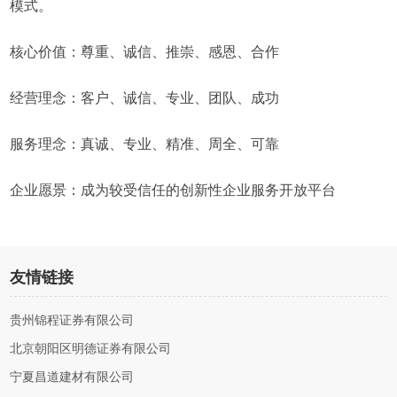
模式。
核心价值：尊重、诚信、推崇、感恩、合作
经营理念：客户、诚信、专业、团队、成功
服务理念：真诚、专业、精准、周全、可靠
企业愿景：成为较受信任的创新性企业服务开放平台
友情链接
贵州锦程证券有限公司
北京朝阳区明德证券有限公司
宁夏昌道建材有限公司