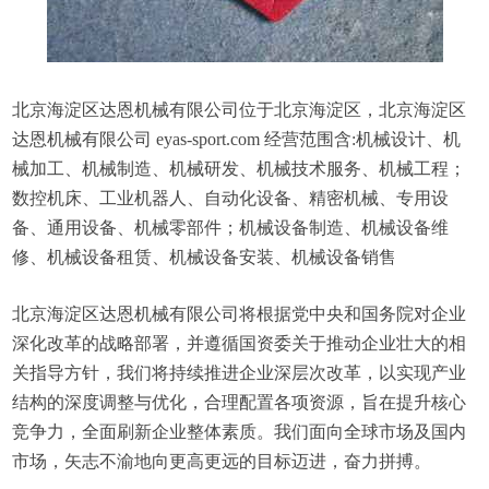
北京海淀区达恩机械有限公司位于北京海淀区，北京海淀区
达恩机械有限公司 eyas-sport.com 经营范围含:机械设计、机
械加工、机械制造、机械研发、机械技术服务、机械工程；
数控机床、工业机器人、自动化设备、精密机械、专用设
备、通用设备、机械零部件；机械设备制造、机械设备维
修、机械设备租赁、机械设备安装、机械设备销售
北京海淀区达恩机械有限公司将根据党中央和国务院对企业
深化改革的战略部署，并遵循国资委关于推动企业壮大的相
关指导方针，我们将持续推进企业深层次改革，以实现产业
结构的深度调整与优化，合理配置各项资源，旨在提升核心
竞争力，全面刷新企业整体素质。我们面向全球市场及国内
市场，矢志不渝地向更高更远的目标迈进，奋力拼搏。