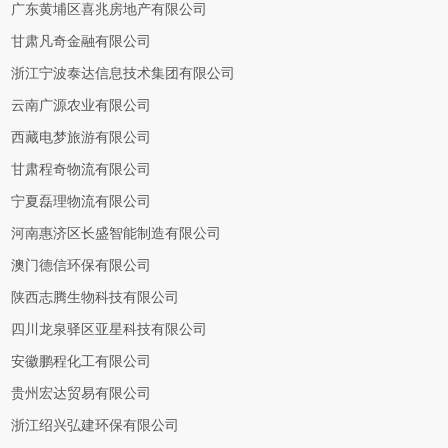
广东黄埔区喜兆房地产有限公司
甘肃凡奇金融有限公司
浙江宁波泰达信息技术集团有限公司
云南广源农业有限公司
西藏电梦旅游有限公司
甘肃程奇物流有限公司
宁夏磊理物流有限公司
河南惠济区长盛智能制造有限公司
澳门德信环保有限公司
陕西志腾生物科技有限公司
四川龙泉驿区亚星科技有限公司
安徽鹏程化工有限公司
贵州宏达贸易有限公司
浙江绍兴弘建环保有限公司